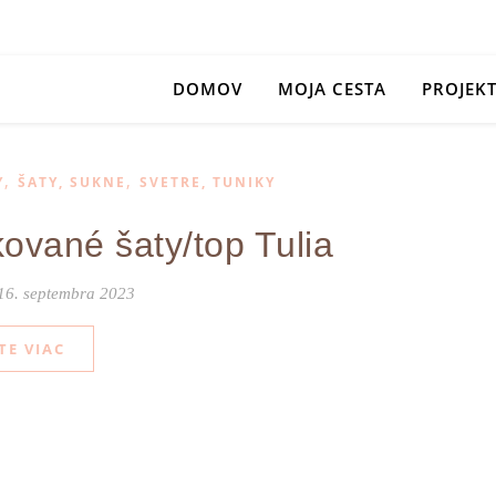
DOMOV
MOJA CESTA
PROJEK
,
,
Y
ŠATY, SUKNE
SVETRE, TUNIKY
ované šaty/top Tulia
16. septembra 2023
TE VIAC