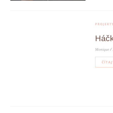
PROJEKT
Háčk
Monique
/
ČÍTAJ