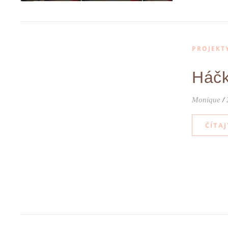
PROJEKT
Háčk
Monique
/
ČÍTAJ