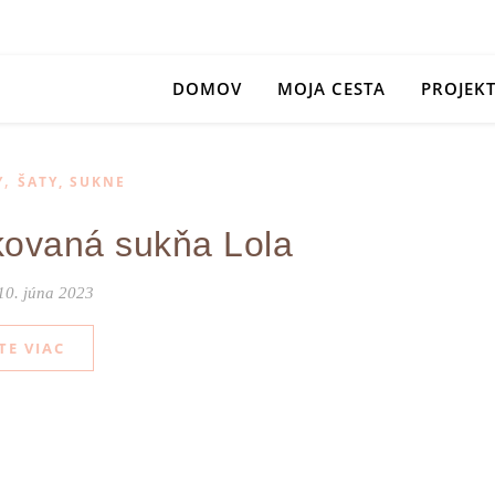
DOMOV
MOJA CESTA
PROJEK
,
Y
ŠATY, SUKNE
ovaná sukňa Lola
10. júna 2023
TE VIAC