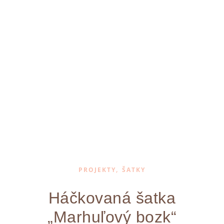
,
PROJEKTY
ŠATKY
Háčkovaná šatka
„Marhuľový bozk“