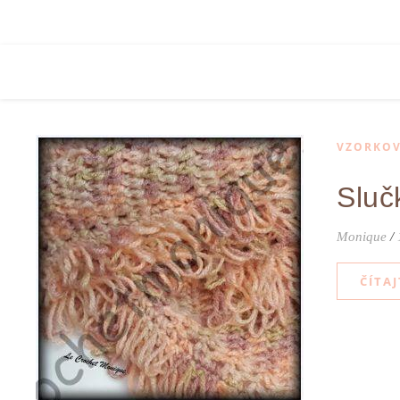
VZORKOV
Sluč
Monique
/
ČÍTAJ