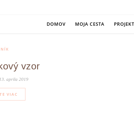
DOMOV
MOJA CESTA
PROJEK
NÍK
kový vzor
13. apríla 2019
TE VIAC