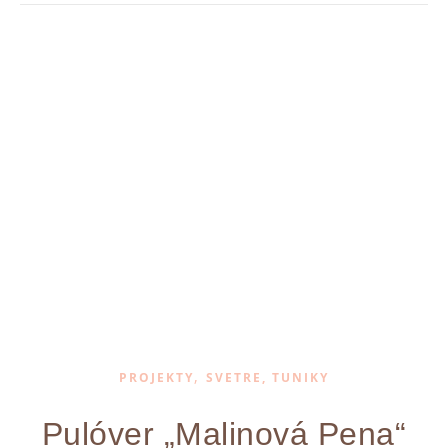
,
PROJEKTY
SVETRE, TUNIKY
Pulóver „Malinová Pena“