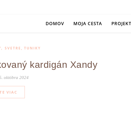
DOMOV
MOJA CESTA
PROJEK
,
Y
SVETRE, TUNIKY
ovaný kardigán Xandy
5. októbra 2024
TE VIAC