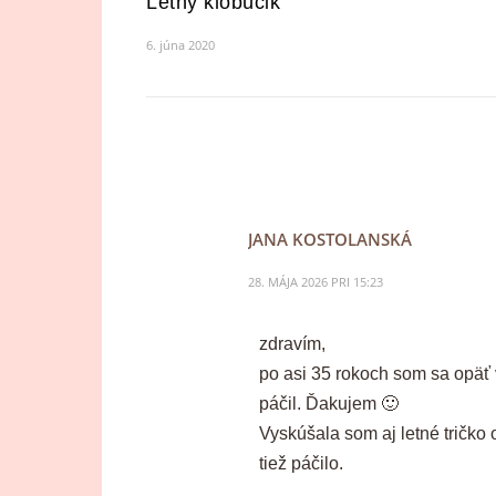
Letný klobúčik
6. júna 2020
JANA KOSTOLANSKÁ
28. MÁJA 2026 PRI 15:23
zdravím,
po asi 35 rokoch som sa opäť v
páčil. Ďakujem 🙂
Vyskúšala som aj letné tričko
tiež páčilo.