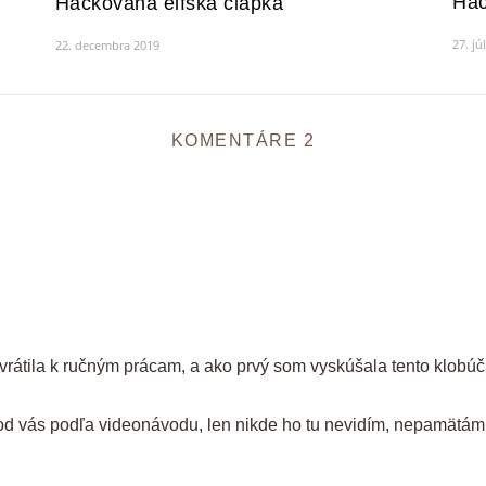
Háč
Háčkovaná elfská čiapka
27. jú
22. decembra 2019
KOMENTÁRE 2
rátila k ručným prácam, a ako prvý som vyskúšala tento klobúčik
 od vás podľa videonávodu, len nikde ho tu nevidím, nepamätám s