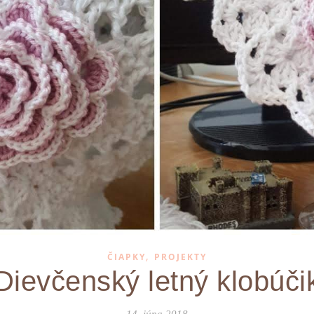
,
ČIAPKY
PROJEKTY
Dievčenský letný klobúči