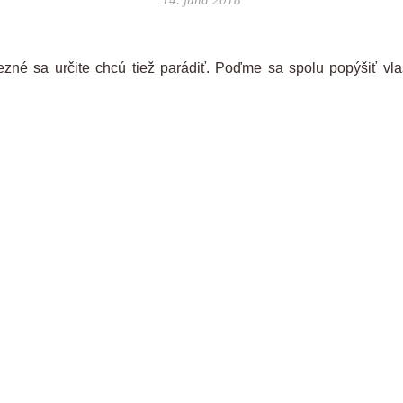
14. júna 2018
ezné sa určite chcú tiež parádiť. Poďme sa spolu popýšiť v