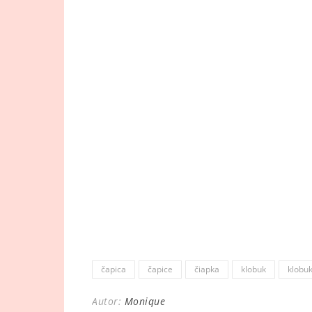
čapica
čapice
čiapka
klobuk
klobu
Autor:
Monique