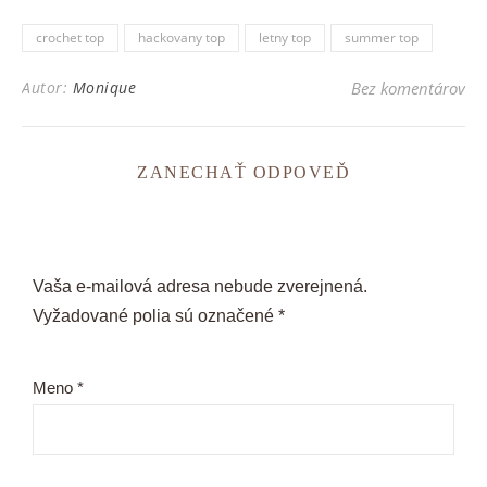
crochet top
hackovany top
letny top
summer top
Autor:
Monique
Bez komentárov
ZANECHAŤ ODPOVEĎ
Vaša e-mailová adresa nebude zverejnená.
Vyžadované polia sú označené
*
Meno
*