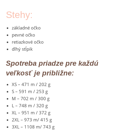
Stehy:
základné očko
pevné očko
retiazkové očko
dlhý stĺpik
Spotreba priadze pre každú
veľkosť je približne:
XS – 471 m / 202 g
S – 591 m / 253 g
M – 702 m / 300 g
L – 748 m / 320 g
XL – 951 m / 372 g
2XL – 973 m/ 415 g
3XL – 1108 m/ 743 g