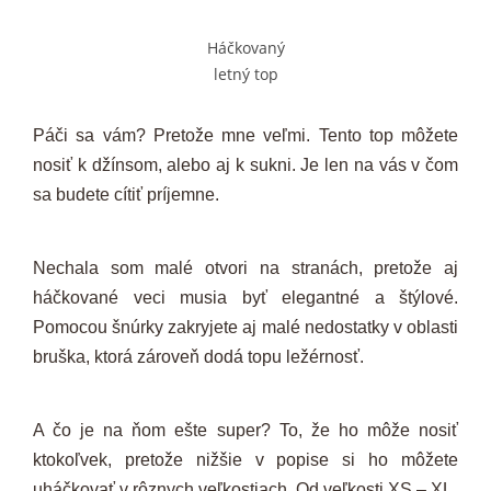
Háčkovaný
letný top
Páči sa vám? Pretože mne veľmi. Tento top môžete
nosiť k džínsom, alebo aj k sukni. Je len na vás v čom
sa budete cítiť príjemne.
Nechala som malé otvori na stranách, pretože aj
háčkované veci musia byť elegantné a štýlové.
Pomocou šnúrky zakryjete aj malé nedostatky v oblasti
bruška, ktorá zároveň dodá topu ležérnosť.
A čo je na ňom ešte super? To, že ho môže nosiť
ktokoľvek, pretože nižšie v popise si ho môžete
uháčkovať v rôznych veľkostiach. Od veľkosti XS – XL.