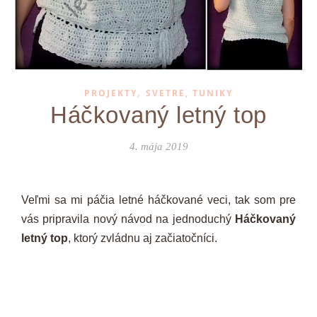
,
PROJEKTY
SVETRE, TUNIKY
Háčkovaný letný top
4. mája 2019
Veľmi sa mi páčia letné háčkované veci, tak som pre
vás pripravila nový návod na jednoduchý
Háčkovaný
letný top
, ktorý zvládnu aj začiatočníci.