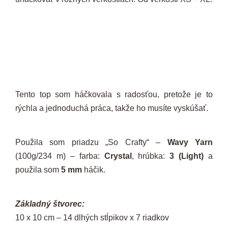
Tento top som háčkovala s radosťou, pretože je to
rýchla a jednoduchá práca, takže ho musíte vyskúšať.
Použila som priadzu „So Crafty“ –
Wavy Yarn
(100g/234 m) – farba:
Crystal
, hrúbka:
3 (Light)
a
použila som
5 mm
háčik.
Základný štvorec:
10 x 10 cm – 14 dlhých stĺpikov x 7 riadkov