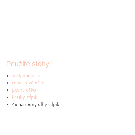
Použité stehy:
základné očko
retiazkové očko
pevné očko
krátky stĺpik
4x nahodný dlhý stĺpik