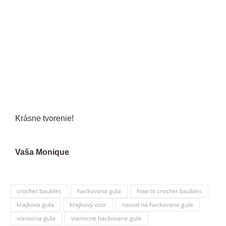
Krásne tvorenie!
Vaša Monique
crochet baubles
hackovana gula
how to crochet baubles
krajkova gula
krajkovy vzor
navod na hackovane gule
vianocna gula
vianocne hackovane gule