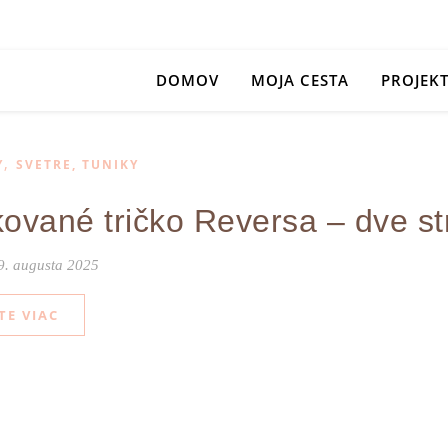
DOMOV
MOJA CESTA
PROJEK
,
Y
SVETRE, TUNIKY
ované tričko Reversa – dve str
9. augusta 2025
TE VIAC