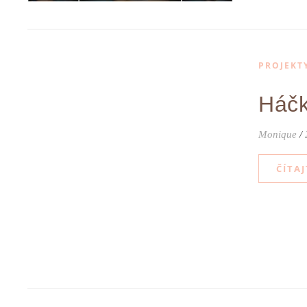
PROJEKT
Háčk
Monique
/
ČÍTAJ