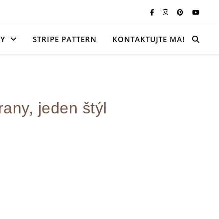
TY
STRIPE PATTERN
KONTAKTUJTE MA!
any, jeden štýl