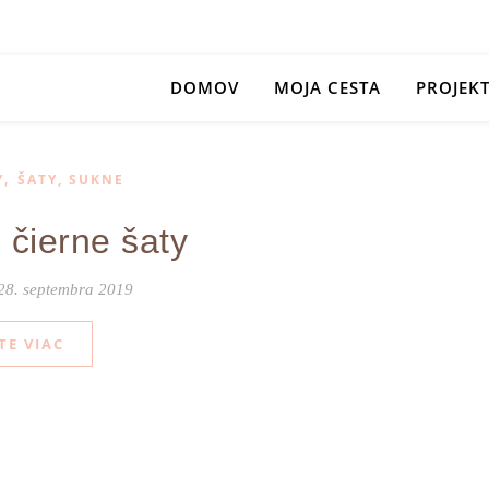
DOMOV
MOJA CESTA
PROJEK
,
Y
ŠATY, SUKNE
 čierne šaty
28. septembra 2019
TE VIAC