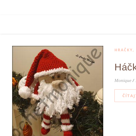
HRAČKY
Háčk
Monique
/
ČÍTAJ