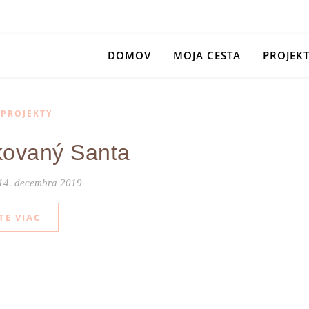
DOMOV
MOJA CESTA
PROJEK
,
PROJEKTY
ovaný Santa
14. decembra 2019
TE VIAC