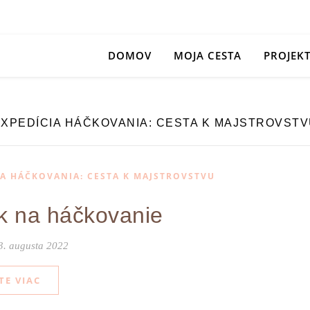
DOMOV
MOJA CESTA
PROJEK
XPEDÍCIA HÁČKOVANIA: CESTA K MAJSTROVST
IA HÁČKOVANIA: CESTA K MAJSTROVSTVU
k na háčkovanie
3. augusta 2022
TE VIAC