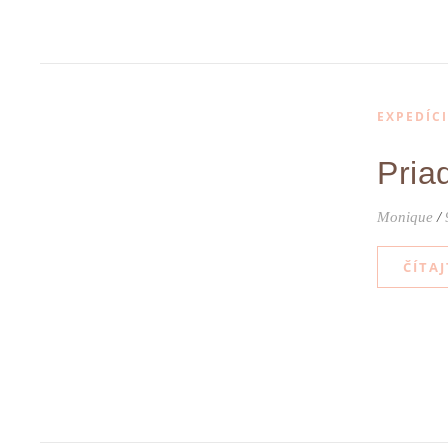
EXPEDÍC
Pria
Monique
/
ČÍTAJ