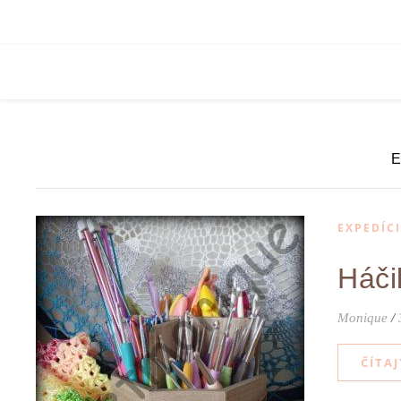
E
EXPEDÍC
Háči
Monique
/
ČÍTAJ