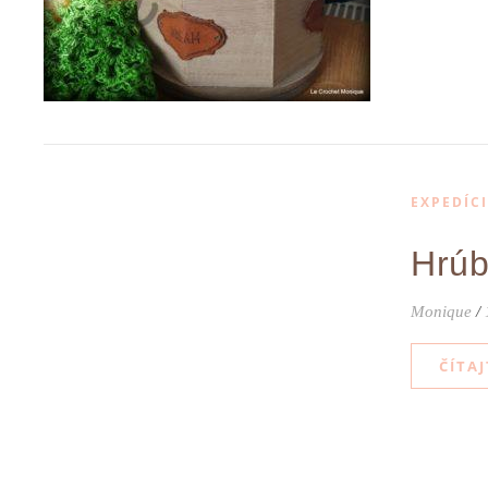
EXPEDÍC
Hrúb
Monique
/
ČÍTAJ