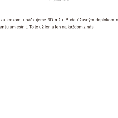
30. júna 2018
za krokom, uháčkujeme 3D ružu. Bude úžasným doplnkom niel
m ju umiestniť. To je už len a len na každom z nás.