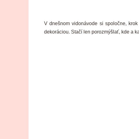
V dnešnom vidonávode si spoločne, krok 
dekoráciou. Stačí len porozmýšlať, kde a ka