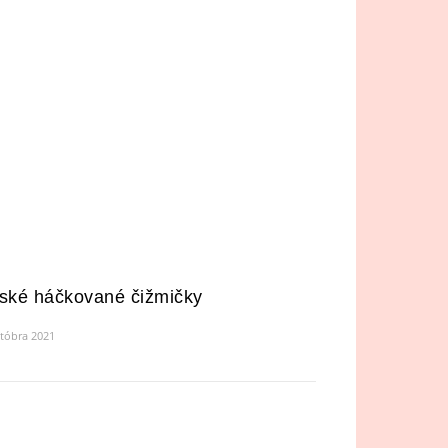
ské háčkované čižmičky
któbra 2021