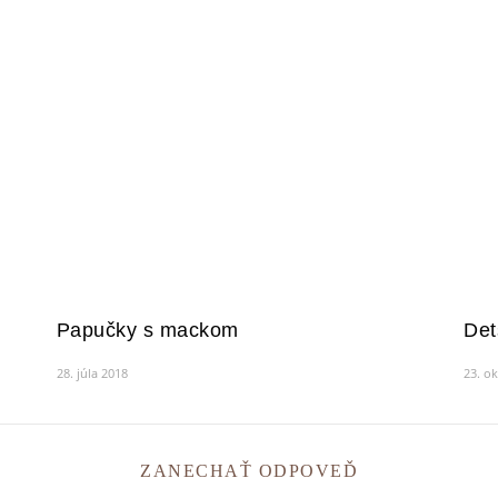
Papučky s mackom
Det
28. júla 2018
23. o
ZANECHAŤ ODPOVEĎ